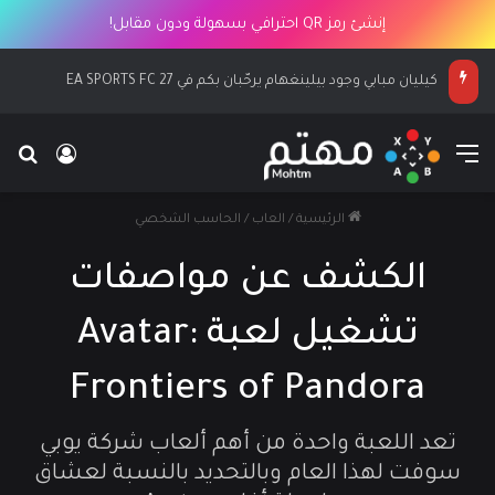
إنشئ رمز QR احترافي بسهولة ودون مقابل!
كيليان مبابي وجود بيلينغهام يرحّبان بكم في EA SPORTS FC 27
القائمة
بح
تسجيل ا
الرئيسية
/
العاب
/
الحاسب الشخصي
الكشف عن مواصفات
تشغيل لعبة Avatar:
Frontiers of Pandora
تعد اللعبة واحدة من أهم ألعاب شركة يوبي
سوفت لهذا العام وبالتحديد بالنسبة لعشاق