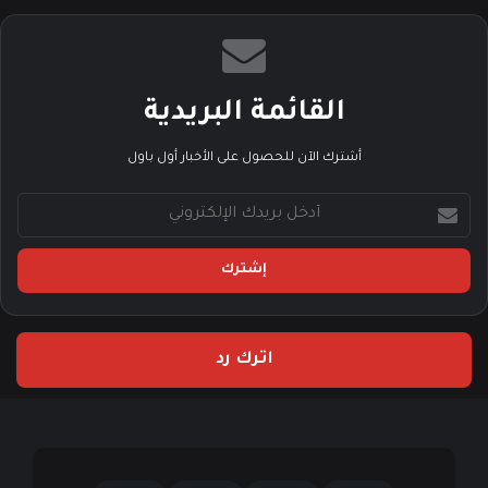
القائمة البريدية
أشترك الآن للحصول على الأخبار أول باول
أ
د
خ
ل
ب
ر
ي
اترك رد
د
ك
ا
ل
إ
ل