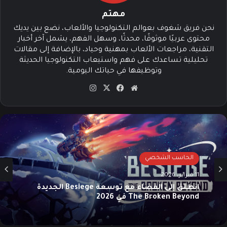
مهتم
نحن فريق شغوف بعوالم التكنولوجيا والألعاب، نضع بين يديك
محتوى عربيًا موثوقًا، محدثًا، وسهل الفهم، يشمل آخر أخبار
التقنية، مراجعات الألعاب بمهنية وحياد، بالإضافة إلى مقالات
تحليلية تساعدك على فهم واستيعاب التكنولوجيا الحديثة
وتوظيفها في حياتك اليومية.
موق
في
‫X
انس
ع
سب
تقرا
الوي
وك
م
ب
الحاسب الشخصي
11 فبراير، 2026
انطلق إلى الفضاء مع توسعة Besiege الجديدة
The Broken Beyond في 2026