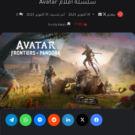
سلسلة أفلام Avatar
مهتم
تابع
أرسل
31 أكتوبر، 2023
آخر تحديث: 31 أكتوبر، 2023
0
على
بريدا
1٬180
دقيقة واحدة
X
إلكترونيا
فيسبوك
‫X
لينكدإن
‏Reddit
ماسنجر
واتساب
تيلقرام