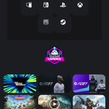
ك
ت
ر
و
ن
ي