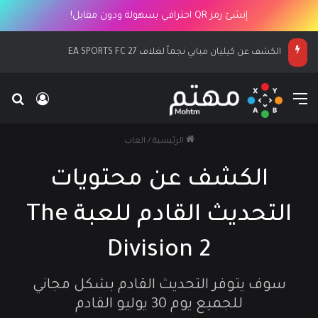
إنشئ رمز QR احترافي بسهولة ودون مقابل!
الكشف عن كيليان مبابي نجماً لغلاف EA SPORTS FC 27
القائمة
بح
تسجيل ا
الرئيسية
/
العاب
الكشف عن محتويات
التحديث القادم للعبة The
Division 2
سوف يتوفر التحديث القادم بشكل مجاني
للجميع يوم 30 يوليو القادم