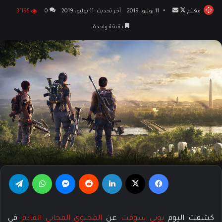
مهتم
تابع
أرسل
11 يوليو، 2019
آخر تحديث: 11 يوليو، 2019
0
3٬195
على
بريدا
دقيقة واحدة
X
إلكترونيا
فيسبوك
‫X
لينكدإن
‏Reddit
ماسنجر
واتساب
تيلقرام
كشفت اليوم
يوبي سوفت
عن
المحتوى المجاني القادم
في