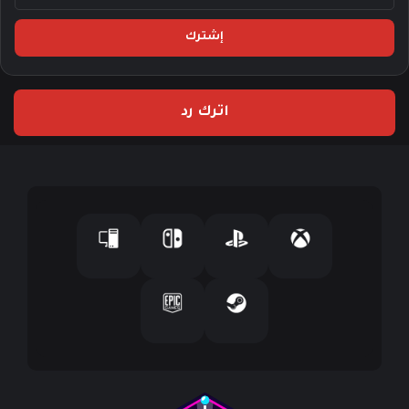
د
خ
ل
ب
ر
ي
اترك رد
د
ك
ا
ل
إ
ل
ك
ت
ر
و
ن
ي