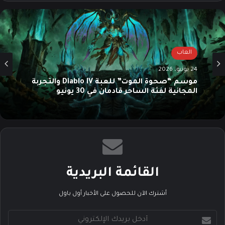
الوي
وك
م
ب
العاب
24 يونيو، 2026
موسم “صحوة الموت” للعبة Diablo IV والتجربة
المجانية لفئة الساحر قادمان في 30 يونيو
القائمة البريدية
أشترك الآن للحصول على الأخبار أول باول
أ