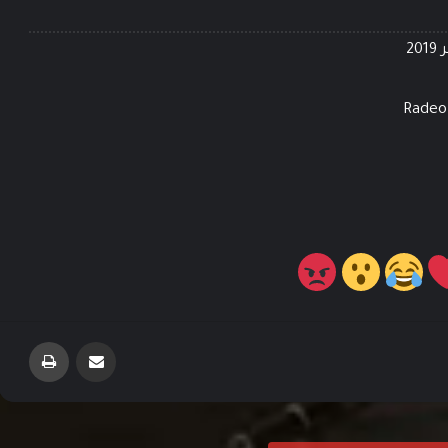
توسعة Mists of Pandaria للعبة World of
Warcraft متاحة الآن
لعبة Stronghold Crusader: Definitive Edition
مشاركة عبر البريد
طباعة
متوفرة الآن للكمبيوتر
الكشف عن فريق التمثيل في لعبة الرعب النفسي
القادمة Dead Take