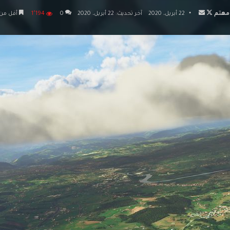
تابع
أرسل
مهتم
22 أبريل، 2020
آخر تحديث: 22 أبريل، 2020
0
1٬194
أقل من 
على
بريدا
X
إلكترونيا