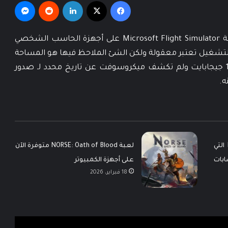
فيسبوك
‫X
لينكدإن
‏Reddit
ماسنجر
كشفت ميكروسوفت عن متطلبات تشغيل لعبة Microsoft Flight Simulator على أجهزة الحاسب الشخصي
شغيل تعتبر معقولة ولكن الشئ الملاحظ فيها هو المساحة
المطلوبة لتنصيب اللعبة على الحاسب وهى 150 جيجابايت ولم تكشف ميكروسوفت عن تاريخ محدد لـ صدور
ه.
الكشف عن لعبة Becoming Pablo التي
لعبة NORSE: Oath of Blood متوفرة الآن
بات
على أجهزة الكمبيوتر
18 فبراير، 2026