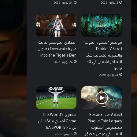
3 يوليو، 2026
24 يونيو، 2026
موسم “صحوة الموت”
انطلاق الموسم الثالث
للعبة Diablo IV
من Overwatch بعنوان
والتجربة المجانية لفئة
Into the Tiger’s Den
الساحر قادمان في 30
24 يونيو، 2026
يونيو
24 يونيو، 2026
لعبة Resonance: A
محتوى The World’s
Plague Tale Legacy
Game أصبح متاحًا الآن
تستعرض أسلوب
في EA SPORTS FC
اللعب في عرض مطوّل
6 يونيو، 2026