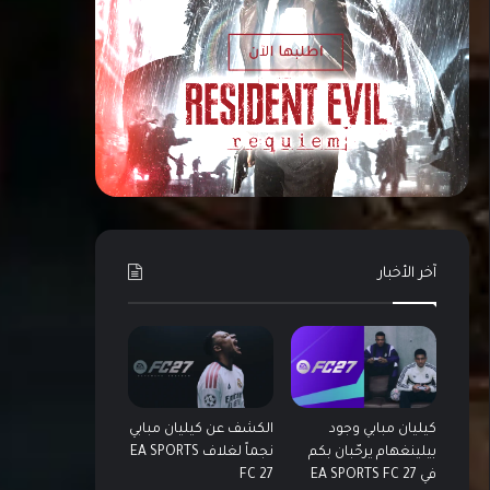
آخر الأخبار
كيليان مبابي وجود
الكشف عن كيليان مبابي
بيلينغهام يرحّبان بكم
نجماً لغلاف EA SPORTS
في EA SPORTS FC 27
FC 27