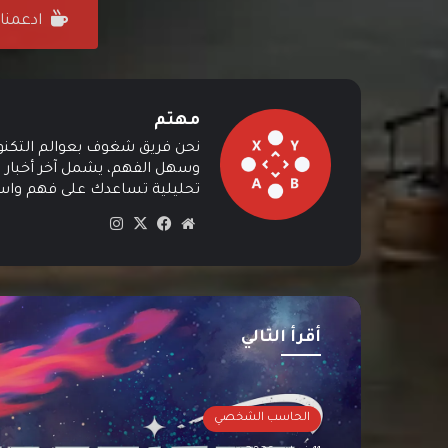
ادعمنا على ffee
مهتم
نحن فريق شغوف بعوالم التكنولوج
وسهل الفهم، يشمل آخر أخبار ال
تحليلية تساعدك على فهم واستي
موق
في
‫X
انس
ع
سب
تقرا
الوي
وك
م
ب
أقرأ التالي
الحاسب الشخصي