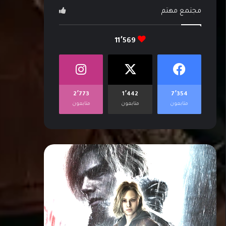
مجتمع مهتم
11٬569
2٬773
1٬442
7٬354
متابعون
متابعون
متابعون