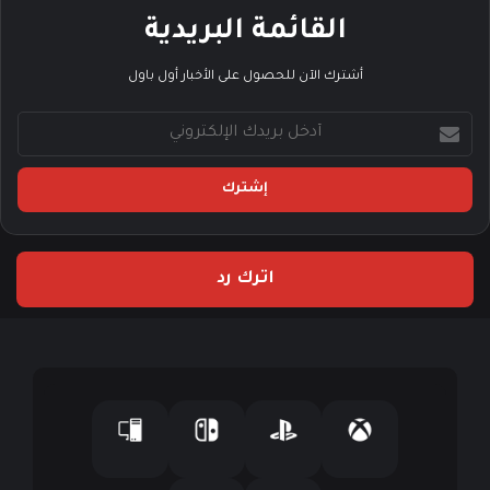
القائمة البريدية
أشترك الآن للحصول على الأخبار أول باول
أ
د
خ
ل
ب
ر
ي
اترك رد
د
ك
ا
ل
إ
ل
ك
ت
ر