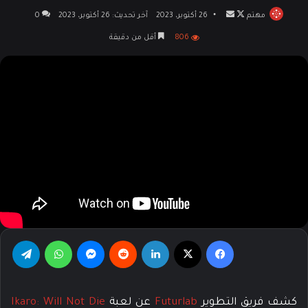
مهتم
تابع
أرسل
26 أكتوبر، 2023
آخر تحديث: 26 أكتوبر، 2023
0
على
بريدا
806
أقل من دقيقة
X
إلكترونيا
فيسبوك
‫X
لينكدإن
‏Reddit
ماسنجر
واتساب
تيلقرام
كشف فريق التطوير
Futurlab
عن لعبة
Ikaro: Will Not Die