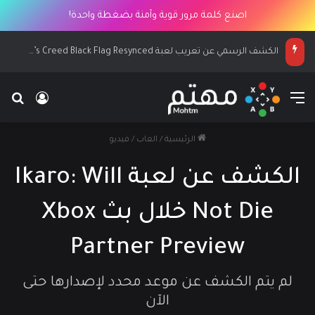
اصنع كلمة مرور قوية وآمنة بضغطة واحدة!
الكشف الرسمي عن تعريب لعبة Assassin’s Creed Black Flag Resynced
القائمة
بح
تسجيل ا
الرئيسية
/
العاب
/
فيديو
الكشف عن لعبة Ikaro: Will
Not Die خلال بث Xbox
Partner Preview
لم يتم الكشف عن موعد محدد لإصدارها حتى
الآن