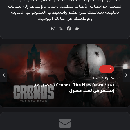
محتوى عربيًا موثوقًا، محدثًا، وسهل الفهم، يشمل آخر أخبار
التقنية، مراجعات الألعاب بمهنية وحياد، بالإضافة إلى مقالات
تحليلية تساعدك على فهم واستيعاب التكنولوجيا الحديثة
وتوظيفها في حياتك اليومية.
موق
في
‫X
انس
ع
سب
تقرا
الوي
وك
م
ب
فيديو
24 يوليو، 2025
لعبة Cronos: The New Dawn تحصل على
إستعراض لعب مطول