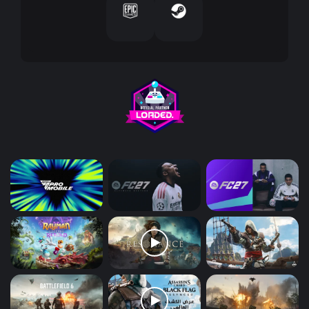
و
ن
ي