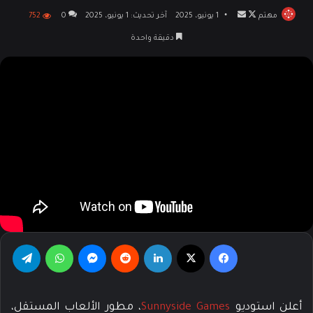
مهتم
تابع
أرسل
1 يونيو، 2025
آخر تحديث: 1 يونيو، 2025
0
752
على
بريدا
دقيقة واحدة
X
إلكترونيا
فيسبوك
‫X
لينكدإن
‏Reddit
ماسنجر
واتساب
تيلقرام
أعلن استوديو
Sunnyside Games
، مطور الألعاب المستقل،