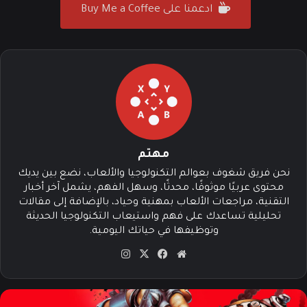
ادعمنا على Buy Me a Coffee
مهتم
نحن فريق شغوف بعوالم التكنولوجيا والألعاب، نضع بين يديك
محتوى عربيًا موثوقًا، محدثًا، وسهل الفهم، يشمل آخر أخبار
التقنية، مراجعات الألعاب بمهنية وحياد، بالإضافة إلى مقالات
تحليلية تساعدك على فهم واستيعاب التكنولوجيا الحديثة
وتوظيفها في حياتك اليومية.
موق
في
‫X
انس
ع
سب
تقرا
الوي
وك
م
ب