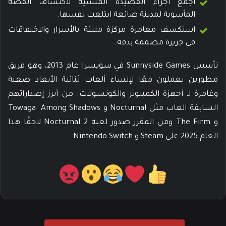
اجمع أجزاء القصيدة المنسية لاكتشاف القصة
المأسوية لمدينة ضائعة ابتلعت نفسها.
استكشف مغامرة مركزة مليئة بالأسرار والاختفاقات
في جزيرة مصممة بدقة.
تأسس Sunnyside Games في سويسرا عام 2013، وهو فريق
مطورين يعملون معًا لإنشاء ألعاب ثنائية الأبعاد صعبة
وغامرة لـ أجهزة الكمبيوتر والكونسولات. من أبرز إصداراتهم
السابقة العاب مثل Nocturnal و Towaga: Among Shadows
و The Firm ومن المقرر صدور لعبة Nocturnal 2 لاحقًا هذا
العام 2025 على Steam و Nintendo Switch.