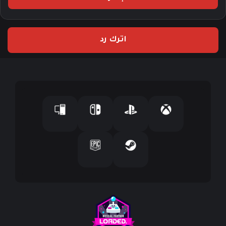
ب
ر
ي
اترك رد
د
ك
ا
ل
إ
ل
ك
ت
ر
و
ن
ي