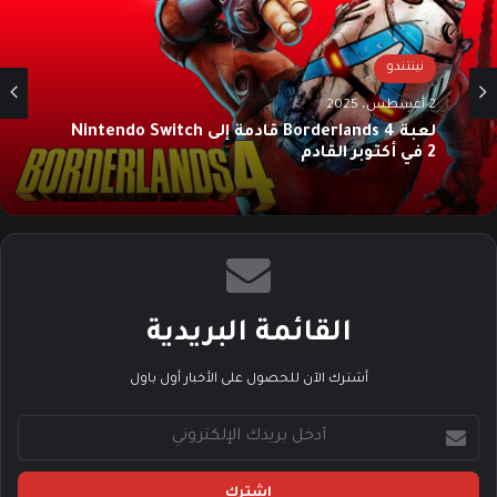
نينتندو
2 أغسطس، 2025
لعبة Borderlands 4 قادمة إلى Nintendo Switch
2 في أكتوبر القادم
القائمة البريدية
أشترك الآن للحصول على الأخبار أول باول
أ
د
خ
ل