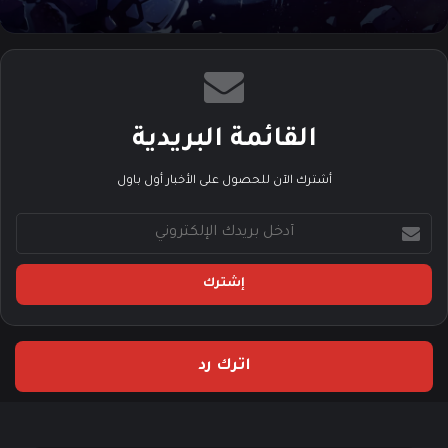
القائمة البريدية
أشترك الآن للحصول على الأخبار أول باول
أ
د
خ
ل
ب
ر
ي
اترك رد
د
ك
ا
ل