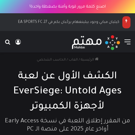
اصنع كلمة مرور قوية وآمنة بضغطة واحدة!
الكشف عن كيليان مبابي نجماً لغلاف EA SPORTS FC 27
القائمة
بح
تسجيل ا
الرئيسية
/
العاب
/
الحاسب الشخصي
الكشف الأول عن لعبة
EverSiege: Untold Ages
لأجهزة الكمبيوتر
من المقرر إطلاق اللعبة في نسخة Early Access
أواخر عام 2025 على منصة الـ PC