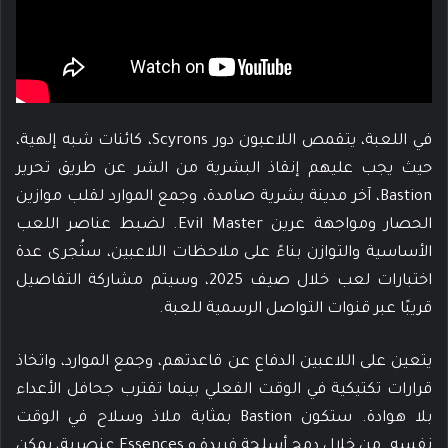
في اللعبة، يتقمص اللاعبون دور Scyrons، كائنات شبه إلهية،
حيث يجب عليهم إنقاذ البشرية من الشر عن طريق تحرير
Bastion، آخر مدينة بشرية صامدة، وجمع الموارد لقلب موازين
الحصار ومواجهة عرين Evil Master. لضبط عناصر اللعب
الأساسية والتوازن بناءً على ملاحظات اللاعبين، ستُجرى عدة
اختبارات لعب خلال صيف 2025، وسيتم مشاركة التفاصيل
قريبًا عبر قنوات التواصل الرسمية للعبة.
يتعين على اللاعبين الدفاع عن قاعدتهم، وجمع الموارد، واتخاذ
قرارات تكتيكية في الوقت الفعلي بينما تقترب جحافل الأعداء
بلا هوادة. ستكون Bastion بمثابة ملاذ وسلاح في الوقت
نفسه. من خلال دمج أسلحة فريدة و Essences عنصرية، يمكن