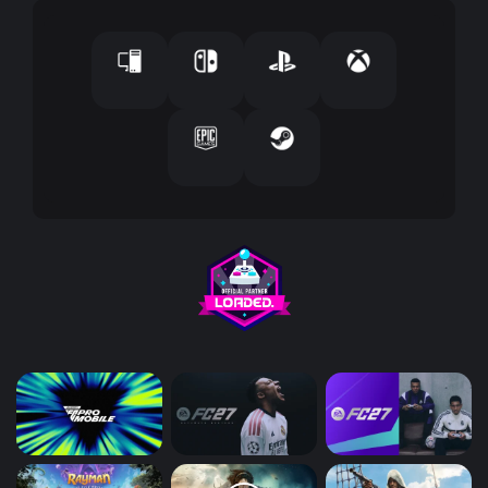
إ
ل
ك
ت
ر
و
ن
ي