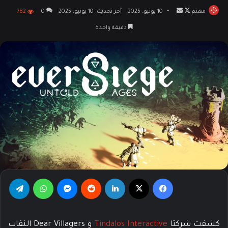
مهتم
تابع
أرسل
10 يونيو، 2025
آخر تحديث: 10 يونيو، 2025
0
782
على
بريدا
دقيقة واحدة
X
إلكترونيا
فيسبوك
‫X
لينكدإن
‏Reddit
ماسنجر
واتساب
تيلقرام
كشفت شركتا
Tindalos Interactive
و Dear Villagers النقاب