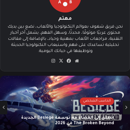
مهتم
نحن فريق شغوف بعوالم التكنولوجيا والألعاب، نضع بين يديك
محتوى عربيًا موثوقًا، محدثًا، وسهل الفهم، يشمل آخر أخبار
التقنية، مراجعات الألعاب بمهنية وحياد، بالإضافة إلى مقالات
تحليلية تساعدك على فهم واستيعاب التكنولوجيا الحديثة
وتوظيفها في حياتك اليومية.
موق
في
‫X
انس
ع
سب
تقرا
الوي
وك
م
ب
الحاسب الشخصي
11 فبراير، 2026
انطلق إلى الفضاء مع توسعة Besiege الجديدة
The Broken Beyond في 2026