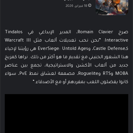
18 فبراير، 2026
صرح Romain Clavier، المدير الإبداعي في Tindalos
Interactive: “نحن نحب تعديلات ألعاب مثل Warcraft III
كـCastle Defense، وEverSiege: Untold Ages هي رؤيتنا لإحياء
هذا الشعور الحنيني مع تقديم ما هو أكثر من ذلك. نراها كمزيج
جديد من ألعاب الأكشن والاستراتيجية، تجمع بين عناصر
MOBA وRTS وRoguelite، مصممة لعشاق نمط PvE، سواء
كانوا يفضلون اللعب بمفردهم أو مع الأصدقاء.”