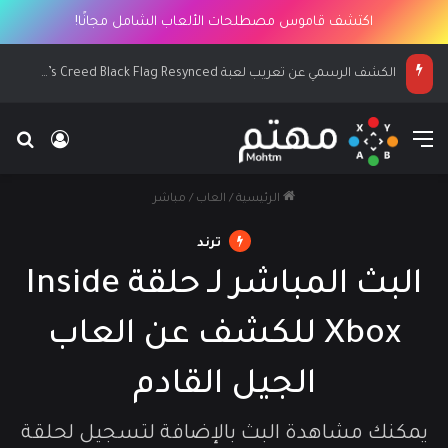
اكتشف قاموس مصطلحات الألعاب الشامل مجانًا!
الكشف الرسمي عن تعريب لعبة Assassin’s Creed Black Flag Resynced
القائمة
بح
تسجيل ا
الرئيسية
/
العاب
/
مباشر
ترند
البث المباشر لـ حلقة Inside
Xbox للكشف عن العاب
الجيل القادم
يمكنك مشاهدة البث بالإضافة لتسجيل لحلقة