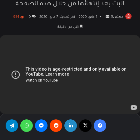
البث بعد إنتهائها من خلال هذه الصفحة
مهتم
تابع
أرسل
7 مايو، 2020
آخر تحديث: 7 مايو، 2020
0
954
على
بريدا
أقل من دقيقة
X
إلكترونيا
فيسبوك
‫X
لينكدإن
‏Reddit
ماسنجر
واتساب
تيلقرام