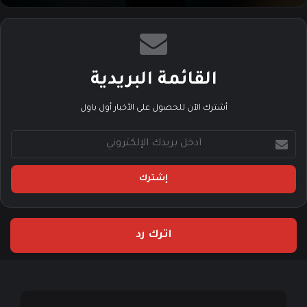
القائمة البريدية
أشترك الآن للحصول على الأخبار أول باول
أ
د
خ
ل
ب
ر
ي
اترك رد
د
ك
ا
ل
إ