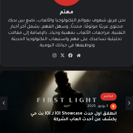
مهتم
نحن فريق شغوف بعوالم التكنولوجيا والألعاب، نضع بين يديك
محتوى عربيًا موثوقًا، محدثًا، وسهل الفهم، يشمل آخر أخبار
التقنية، مراجعات الألعاب بمهنية وحياد، بالإضافة إلى مقالات
تحليلية تساعدك على فهم واستيعاب التكنولوجيا الحديثة
وتوظيفها في حياتك اليومية.
موق
في
‫X
انس
ع
سب
تقرا
الوي
وك
م
ب
مباشر
3 يونيو، 2025
انطلاق أول حدث IOI Showcase لـ IOI بث حي
يكشف عن أحدث العاب الشركة