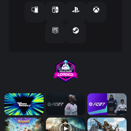
ل
ك
ت
ر
و
ن
ي