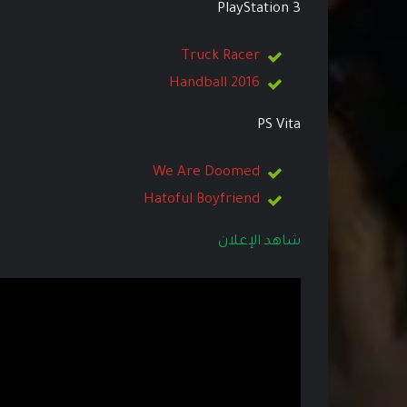
PlayStation 3
Truck Racer
Handball 2016
PS Vita
We Are Doomed
Hatoful Boyfriend
شاهد الإعلان