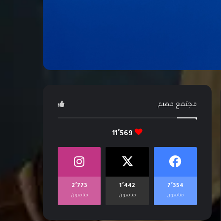
مجتمع مهتم
11٬569
2٬773
1٬442
7٬354
متابعون
متابعون
متابعون