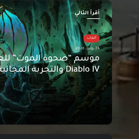
ب
أقرأ التالي
العاب
العاب
24 يونيو، 2026
24 يونيو، 2026
موسم “صحوة الموت” للع
Diablo IV والتجربة المجان
انطلاق الموسم الثالث من
الساحر قادمان في 30 يونيو
Overwatch بعنوا
Den