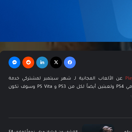
فيسبوك
‫X
لينكدإن
‏Reddit
ماسنجر
عن الألعاب المجانية لـ شهر سبتمبر لمشتركي خدمة
PlayStation Plus حيث تم طرح لعبتين لمستخدمي PS4 ولعبتين أيضاً لكل من PS3 و PS Vita وسوف تكون