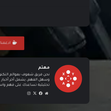
ادعمنا على ffee
مهتم
نحن فريق شغوف بعوالم التكنولوج
وسهل الفهم، يشمل آخر أخبار ال
تحليلية تساعدك على فهم واستي
موق
في
‫X
انس
ع
سب
تقرا
الوي
وك
م