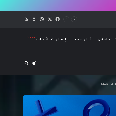
‫X
فيسبوك
انستقرام
‫Buy Me a Coffee
ملخص الموقع SS
محدث
ت مجانية
أعلن معنا
إصدارات الألعاب
بحث عن
تسجيل الدخول
 من دقيقة