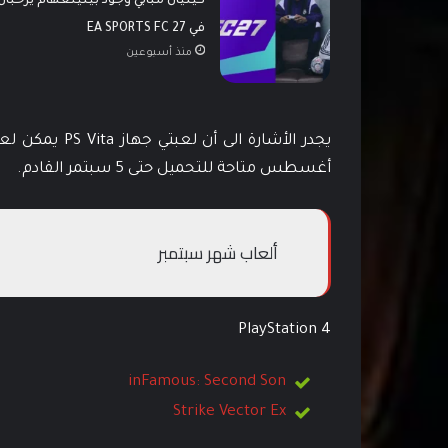
كيليان مبابي وجود بيلينغهام يرحّبان
في EA SPORTS FC 27
منذ أسبوعين
أغسطس متاحة للتحميل حتى 5 سبتمر القادم.
ألعاب شهر سبتمبر
PlayStation 4
inFamous: Second Son
Strike Vector Ex