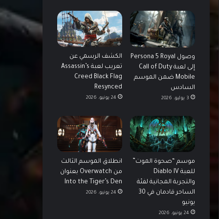
الكشف الرسمي عن
وصول Persona 5 Royal
تعريب لعبة Assassin’s
إلى لعبة Call of Duty
Creed Black Flag
Mobile ضمن الموسم
Resynced
السادس
24 يونيو، 2026
3 يوليو، 2026
موسم “صحوة الموت”
انطلاق الموسم الثالث
للعبة Diablo IV
من Overwatch بعنوان
والتجربة المجانية لفئة
Into the Tiger’s Den
الساحر قادمان في 30
24 يونيو، 2026
يونيو
24 يونيو، 2026