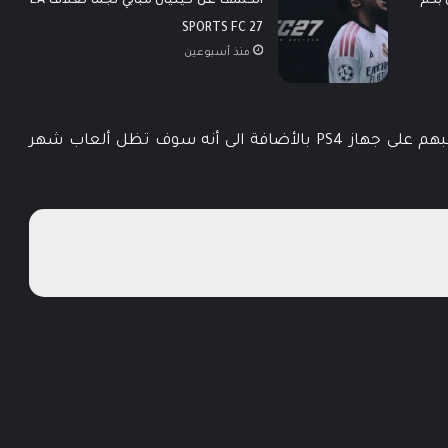
 بكم
الكشف عن كيليان مبابي نجماً لغلاف EA
SPORTS FC 27
منذ أسبوعين
يجدر الأشارة الى أن لعبتي جهاز PS Vita يمكن لعبهم على جهاز PS4 بالأضافة الى أنه سوف تظل ألعاب شهر