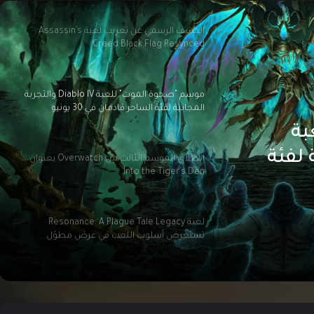
Creed Black Flag Resynced
موسم “صحوة الموت” للعبة Diablo IV والتجربة
المجانية لفئة الساحر قادمان في 30 يونيو
انطلاق الموسم الثالث من Overwatch بعنوان
Into the Tiger’s Den
بة
ية لفئة
لعبة Resonance: A Plague Tale Legacy
تستعرض أسلوب اللعب في عرض مطوّل
ن Into the Tiger’s
محتوى The World’s Game أصبح متاحًا الآن في
EA SPORTS FC
لعبة Rayman Legends Retold قادمة لمنصات