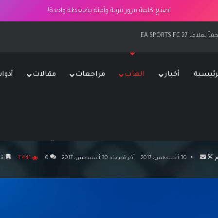
اصنع كلمة مرور قوية وآمنة بضغطة واحدة!
رئيسية
أخبار
العاب
مراجعات
مقالات
أدوا
الرئيسية
/
العاب
/
الألعاب المجانية لشهر سبتمبر لمشتركي خدمة PlayStation Plus
 سبتمبر لمشتركي خدمة PlayStation Plus
تابع
أرسل
م
30 أغسطس، 2017
آخر تحديث: 30 أغسطس، 2017
0
1٬441
أقل
على
بريدا
X
إلكترونيا