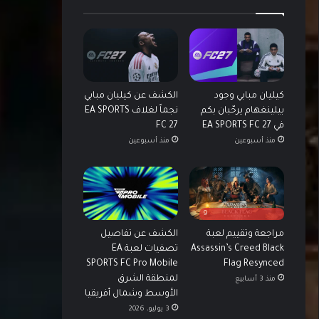
كيليان مبابي وجود
الكشف عن كيليان مبابي
بيلينغهام يرحّبان بكم
نجماً لغلاف EA SPORTS
في EA SPORTS FC 27
FC 27
منذ أسبوعين
منذ أسبوعين
9
مراجعة وتقييم لعبة
الكشف عن تفاصيل
Assassin’s Creed Black
تصفيات لعبة EA
SPORTS FC Pro Mobile
Flag Resynced
لمنطقة الشرق
منذ 3 أسابيع
الأوسط وشمال أفريقيا
3 يوليو، 2026