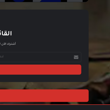
القائ
أشترك الآن ل
أ
د
خ
ل
ب
ر
ي
د
ك
ا
ل