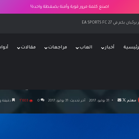
اصنع كلمة مرور قوية وآمنة بضغطة واحدة!
EA SPORTS FC
رئيسية
أخبار
العاب
مراجعات
مقالات
أدوا
ية
/
العاب
/
بلايستيشن
/
الألعاب المجانية لشهر أغسطس لمشتركي خدمة PlayStation Plus
 أغسطس لمشتركي خدمة layStation Plus
تابع
أرسل
مهتم
31 يوليو، 2017
آخر تحديث: 31 يوليو، 2017
0
1٬603
دقيقة و
على
بريدا
X
إلكترونيا