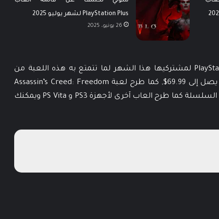
اب
سوني تكشف عن قائمة العاب
PlayStation Plus لشهر يوليو 2025
26 يونيو، 2025
يعتبر طرح لعبة Just Cause 3 أحد مفاجأت PlayStation لمشتركيها هذا الشهر لما تتمتع به هذه اللعبة من
شعبيه كبيرة كذلك سعرها المرتفع نسبياً حيث يصل إلى 69.99$, كما طرح لعبة Assassin’s Creed: Freedom
Cry وهى جزء تكميلي لإصدار Black Flag من نفس السلسلة كما طرح العاب آخرى لأجهزة PS3 و PS Vita ويمكنك