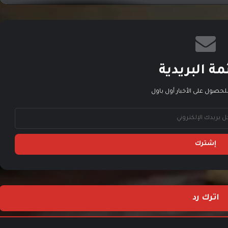
الكشف الرسمي عن لعبة Bloodstained: The
Scarlet Engagement حصريًا لـ PS5
الكشف عن لعبة أكشن جديدة بعنوان Romeo is
a Dead Man لـ PS5
مة البريدية
لحصول على الأخبار أول باول
الكشف عن لعبة Silent Hill f مع تحديد تاريخ
الإصدار في 25 سبتمبر القادم
الكشف عن موعد إصدار لعبة Karma: The Dark
World على PlayStation 5
الكشف عن العاب مشتركي خدمة PlayStation
اترك رد
Plus لشهر يونيو 2025