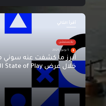
ع
سب
تقرا
الوي
وك
م
ب
أقرأ التالي
بلايستيشن
5 يونيو، 2025
أبرز ما كشفت عنه سوني م
خلال عرض State of Play الليلة