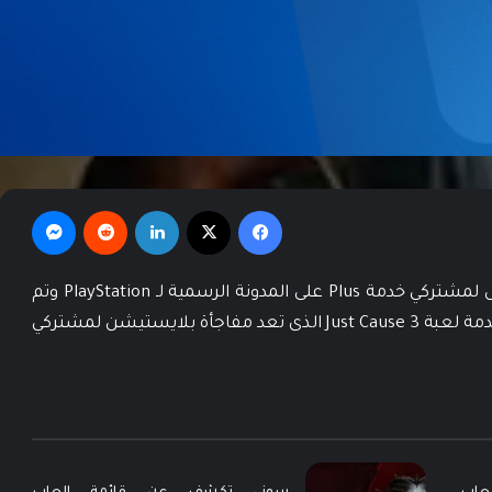
فيسبوك
‫X
لينكدإن
‏Reddit
ماسنجر
تم الكشف عن الألعاب المجانية لشهر اغسطس لمشتركي خدمة Plus على المدونة الرسمية لـ PlayStation وتم
طرح ثلاثة العاب لمستخدمي PS4 وجاءت في المقدمة لعبة Just Cause 3 الذى تعد مفاجأة بلايستيشن لمشتركي