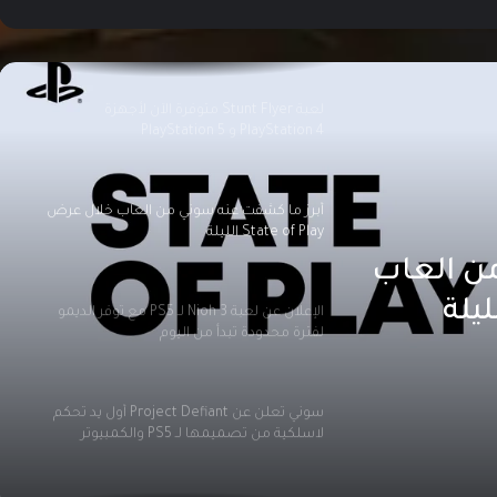
الكشف عن كتالوج العاب PlayStation Plus
لشهر أبريل 2025
لعبة Stunt Flyer متوفرة الآن لأجهزة
PlayStation 4 و PlayStation 5
أبرز ما كشفت عنه سوني من العاب خلال عرض
State of Play الليلة
ن العاب
الإعلان عن لعبة Nioh 3 لـ PS5 مع توفر الديمو
لفترة محدودة تبدأ من اليوم
سوني تعلن عن Project Defiant أول يد تحكم
لاسلكية من تصميمها لـ PS5 والكمبيوتر