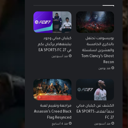
يوبيسوفت تحتفل
كيليان مبابي وجود
بالذكرى الخامسة
بيلينغهام يرحّبان بكم
والعشرين لسلسلة
في EA SPORTS FC 27
Tom Clancy’s Ghost
منذ أسبوعين
Recon
منذ يومين
9
الكشف عن كيليان مبابي
مراجعة وتقييم لعبة
نجماً لغلاف EA SPORTS
Assassin’s Creed Black
Flag Resynced
FC 27
منذ أسبوعين
منذ 4 أسابيع