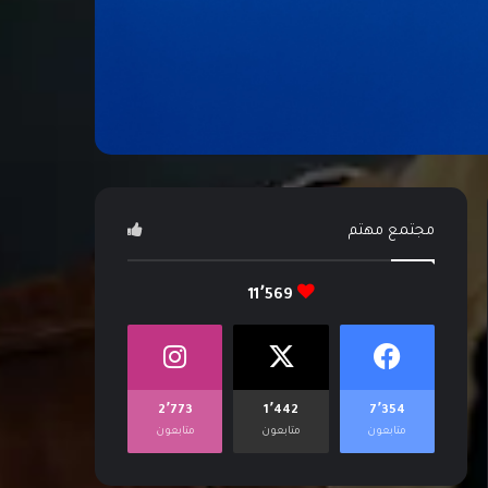
مجتمع مهتم
11٬569
2٬773
1٬442
7٬354
متابعون
متابعون
متابعون