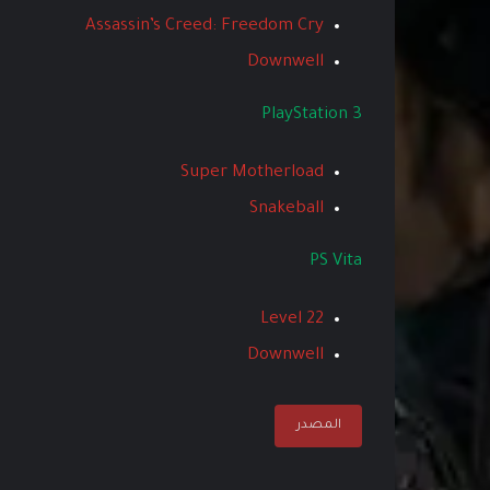
Assassin’s Creed: Freedom Cry
Downwell
PlayStation 3
Super Motherload
Snakeball
PS Vita
Level 22
Downwell
المصدر