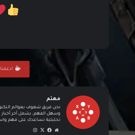
ادعمنا على ffee
مهتم
نحن فريق شغوف بعوالم التكنولوج
وسهل الفهم، يشمل آخر أخبار ال
تحليلية تساعدك على فهم واستي
موق
في
‫X
انس