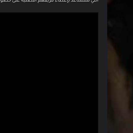
التي ستساعد بإعطاء فريقهم أفضلية على خصو