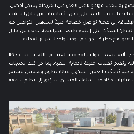
لصوتية لتحديد مواقع لاعبي العدو على الخريطة بشكل أفضل.
عدة اللاعبين الجدد على إتقان الأساسيات من خلال الجولات
 بالإضافة إلى عجلة تواصل مُضافة حديثاً لتسهيل التواصل مع
والحظر‘ المحدّث على إنشاء طبقة استراتيجية جديدة من خلال
العدو، مع حظر كل جولة في وقت واحد لتسريع العملية.
كما سيكشف هذا التحديث عن R6 ShieldGuard، وهي آلية متعدد الجوانب لمكافحة الغش في اللعبة. ستوحد R6
 الحالية وتقدم تقنيات جديدة لحماية اللعبة، بما في ذلك تحديثات
دولة مما يُصعّب الغش. سيكون هناك تطوير وتحسين مستمر
ي ذلك مبادرات مكافحة السلوك المسيء ستؤدي إلى نظام سمعة