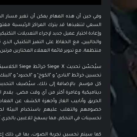
وفي حين أن هذه المهام يمكن أن تغير مسار المبار
السعي لتنفيذها قد يترك المراكز الرئيسية مفتو
وإعادة اختيار عميل جديد لإجراء التعديلات التكتيك
منتظمة، مع تدوير قائمة العملاء المختارين مرتي
تحسين خرائط ’النادي‘ و ’الكوخ‘ و ’الحدود‘ و ’البن
كل موسم. بالإضافة إلى ذلك، سيُضيف التحديث 
ديناميكية وغامرة أكثر من أي وقت مضى. يقدم ا
الحريق وأنابيب الغاز وأجهزة الكشف عن المعادن
خصومهم والتغلب عليهم باستخدام البيئة لص
تحسينات في التحكم، مما يسمح للاعبين بالجري أفقي
كما سيتم تحسين تجربة الصوت، بما في ذلك إعا