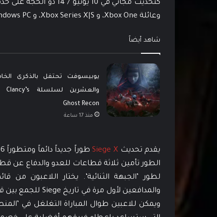
وعائلة Xbox One، و Xbox Series X|S، و Windows PC، بما في ذلك عبر Steam و Amazon Luna.
شاهد أيضاً
يوبيسوفت تحتفل بالذكرى الخا
والعشرين لسلسلة cy’s
Ghost Recon
منذ 17 ساعة
يقدم تحديث
Siege X
والمدافعين لأول م
ويمكن للاعبين طوال المباراة التغلغل في ’الم