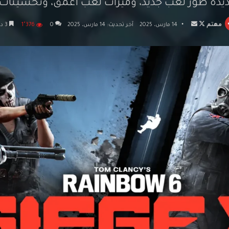
ديدة طور لعب جديد، وميزات لعب أعمق، وتحسينات 
تابع
أرسل
مهتم
14 مارس، 2025
آخر تحديث: 14 مارس، 2025
0
1٬376
3 دقائق
على
بريدا
X
إلكترونيا