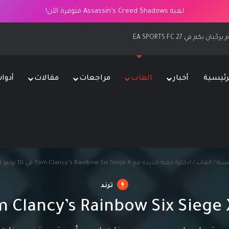
لعبة Assassin’s Creed Shadows متوفرة الآن!
EA SPORTS FC 
رئيسية
أخبار
العاب
مراجعات
مقالات
أدوا
يسية
/
العاب
/
ادخلوا حقبة جديدة مع Tom Clancy’s Rainbow Six Siege X في 10 يونيو المقبل
ترند