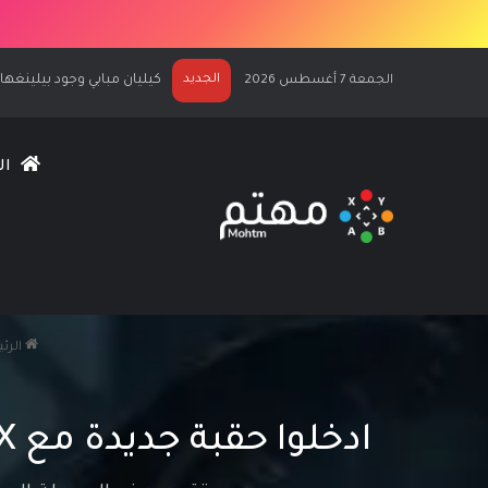
الجديد
الكشف عن كيليان مبابي نجماً لغلاف 27
الجمعة 7 أغسطس 2026
ال
الرئ
ادخلوا حقبة جديدة مع Tom Clancy’s Rainbow Six Siege X في 10 يونيو المقبل