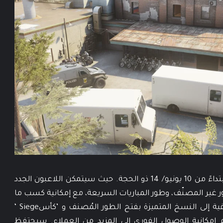
ستصبح لعبة Rainbow Six Siege مجانية أيضاً ابتداءً من 10 يونيو/ 14 ذو الحجة. حيث سيتمكن اللاعبون الجدد
طور غير المصنّف، وطور المباريات السريعة، مع إمكانية كسب ما
يصل إلى 26 عميلاً من خلال التقدم. تسمح الترقية إلى النسخ المتميزة بفتح الطور المُصنف و ’كأسSiege ‘
لاعبين إلى المستوى 50 وتمنحهم إمكانية الوصول الفوري إلى المزيد من العملاء. سيحتفظ