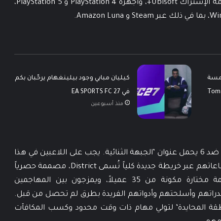
كتحديث مجاني في 10 يونيو / 14 ذو الحجة على خدمة الإشتراك Ubisoft+، وأجهزة PlayStation 4 و PlayStation 5،
مسة
كيليان مبابي وجود بيلينغهام يرحّبان بكم
Tom Clan
في EA SPORTS FC 27
منذ أسبوعين
طوراً جديداً دائماً ومتطوراً 6 ضد 6 يحمل عنوان ’الجبهة الثنائية. يجب على اللاعبين في هذا
الطور تأمين ثلاثة قطاعات للعدو والدفاع عن قطاعاتهم عبر خريطة جديدة كلياً تُسمى District، مصممة حصرياً
لطور ’الجبهة الثنائية‘. يختار اللاعبون من قائمة مختارة مكونة من 35 عميلاً، ويمزجون بين المهاجمين
رة في تاريخ Siege للجمع بين قدراتهم وأسلحتهم وأدواتهم الفريدة بطرق لم تحصل من قبل.
نطقة المحايدة‘ لتولي مهام ذات وقت محدود وكسب المكافآت