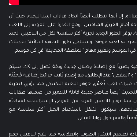
اة، إلا أنها تتطلب أيضاً اتخاذ قرارات استراتيجية، حيث أن
حة أمام الفريق المنافس. ومع القدرة على العودة إلى اللعب
ية، يوفر الطور الجديد تجربة أكثر سلاسة لكل من اللاعبين الجدد
والحاليين، مع الحفاظ على التميز التكتيكي الذي تنفرد به لعبة Siege. وسيتلقى طور ’الجبهة الثنائية‘ تحديثات
ن في الموسم وتغيير مهام ’المنطقة المحايدة‘ في كل موسم.
سيُحسّن تحديث Siege X خرائط Siege الكلاسيكية بصرياً مع إضاءة وظلال جديدة ودقة تصل إلى 4K. سيتم
ك‘ و ’المقهى‘ عند الإطلاق، مع إصدار ثلاث خرائط إضافية مُحدّثة
ميزات لعب تُعمّق جوهر اللعبة التكتيكي مما يؤدي لتجربة
لتحديث أيضاً عناصر جديدة قابلة للتدمير من ضمنها طفايات
 مما يوفر للاعبين المزيد من الفرص الإستراتيجية لمفاجأة
الحهم. سيكون التنقل باستخدام الحبل أكثر سلاسة مع
اً والقفز حول زوايا المباني.
دة تصميم انتشار الصوت وانعكاسه مما يتيح للاعبين جمع