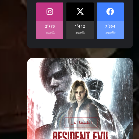
2٬773
1٬442
7٬354
متابعون
متابعون
متابعون