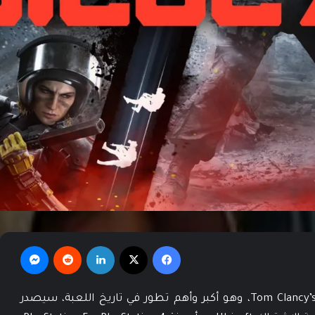
فيسبوك
‫X
لينكدإن
‏Reddit
ماسنجر
أن Tom Clancy’s Rainbow Six Siege X، وهو أكبر وأهم تطور في تاريخ اللعبة، سيصدر