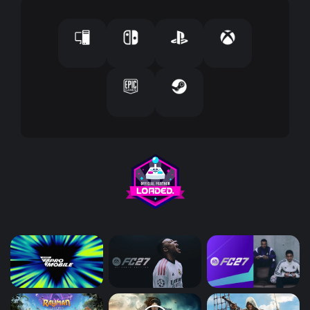
إ
ل
ك
ت
ر
و
ن
ي