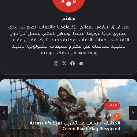
مهتم
نحن فريق شغوف بعوالم التكنولوجيا والألعاب، نضع بين يديك
محتوى عربيًا موثوقًا، محدثًا، وسهل الفهم، يشمل آخر أخبار
التقنية، مراجعات الألعاب بمهنية وحياد، بالإضافة إلى مقالات
تحليلية تساعدك على فهم واستيعاب التكنولوجيا الحديثة
وتوظيفها في حياتك اليومية.
موق
في
‫X
انس
ع
سب
تقرا
الوي
وك
م
ب
العاب
24 يونيو، 2026
الكشف الرسمي عن تعريب لعبة Assassin’s
Creed Black Flag Resynced