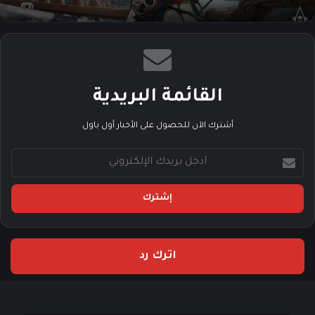
القائمة البريدية
أشترك الآن للحصول على الأخبار أول باول
أ
د
خ
ل
ب
ر
ي
اترك رد
د
ك
ا
ل