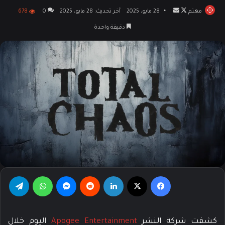
مهتم
تابع
أرسل
28 مايو، 2025
آخر تحديث: 28 مايو، 2025
0
678
على
بريدا
دقيقة واحدة
X
إلكترونيا
فيسبوك
‫X
لينكدإن
‏Reddit
ماسنجر
واتساب
تيلقرام
كشفت شركة النشر
Apogee Entertainment
اليوم خلال