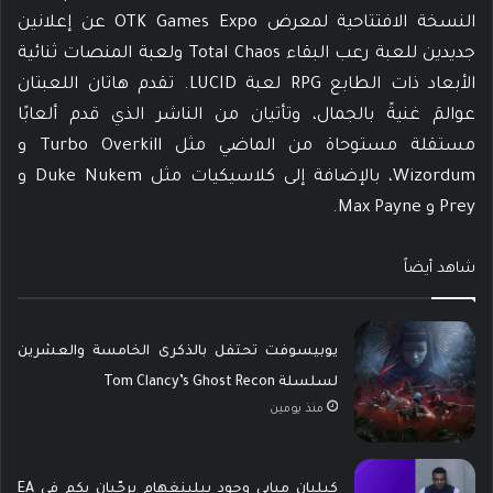
النسخة الافتتاحية لمعرض OTK Games Expo عن إعلانين
جديدين للعبة رعب البقاء Total Chaos ولعبة المنصات ثنائية
الأبعاد ذات الطابع RPG لعبة LUCID. تقدم هاتان اللعبتان
عوالمَ غنيةً بالجمال، وتأتيان من الناشر الذي قدم ألعابًا
مستقلة مستوحاة من الماضي مثل Turbo Overkill و
Wizordum، بالإضافة إلى كلاسيكيات مثل Duke Nukem و
Prey و Max Payne.
شاهد أيضاً
يوبيسوفت تحتفل بالذكرى الخامسة والعشرين
لسلسلة Tom Clancy’s Ghost Recon
منذ يومين
كيليان مبابي وجود بيلينغهام يرحّبان بكم في EA