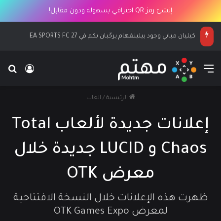
إنشئ رمز QR احترافي بسهولة ودون مقابل!
كيليان مبابي وجود بيلينغهام يرحّبان بكم في EA SPORTS FC 27
القائمة
بح
تسجيل ا
الرئيسية
/
العاب
إعلانات جديدة لألعاب Total
Chaos و LUCID جديدة خلال
معرض OTK
ظهرت هذه الإعلانات خلال النسخة الافتتاحية
لمعرض OTK Games Expo