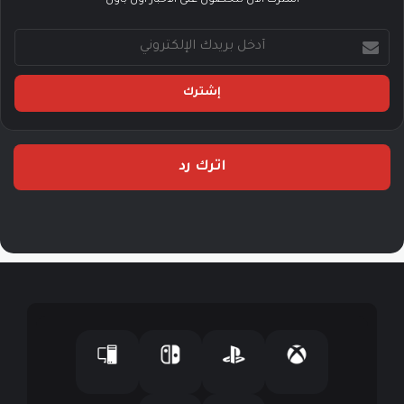
أشترك الآن للحصول على الأخبار أول باول
أ
د
خ
ل
ب
ر
ي
اترك رد
د
ك
ا
ل
إ
ل
ك
ت
ر
و
ن
ي