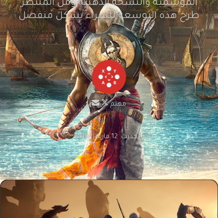
الموسمية والنسخة الذهبية ومن المنتظر
طرح هذه التوسعة للشراء بشكل منفصل
مهتم
تابع
أرسل
على
بريدا
X
إلكترونيا
آخر تحديث: 12 مارس، 2018