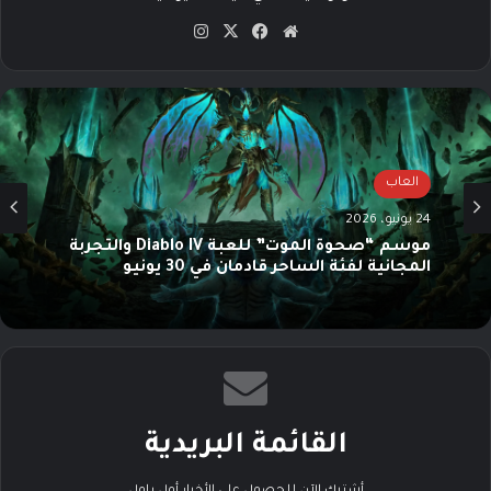
موق
في
‫X
انس
ع
سب
تقرا
الوي
وك
م
ب
العاب
24 يونيو، 2026
موسم “صحوة الموت” للعبة Diablo IV والتجربة
المجانية لفئة الساحر قادمان في 30 يونيو
القائمة البريدية