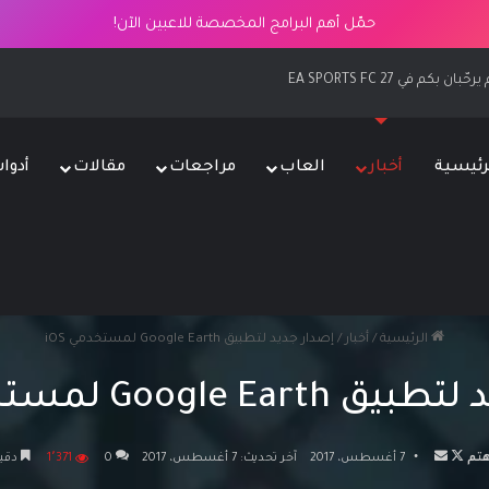
حمّل أهم البرامج المخصصة للاعبين الآن!
EA SPORTS F
رئيسية
أخبار
العاب
مراجعات
مقالات
أدوا
الرئيسية
/
أخبار
/
إصدار جديد لتطبيق Google Earth لمستخدمي iOS
Google E لمستخدمي iOS
تابع
أرسل
تم
7 أغسطس، 2017
آخر تحديث: 7 أغسطس، 2017
0
1٬371
دقيق
على
بريدا