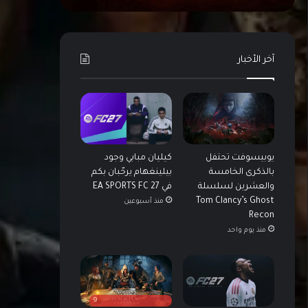
آخر الأخبار
يوبيسوفت تحتفل
كيليان مبابي وجود
بالذكرى الخامسة
بيلينغهام يرحّبان بكم
والعشرين لسلسلة
في EA SPORTS FC 27
Tom Clancy’s Ghost
منذ أسبوعين
Recon
منذ يوم واحد
9