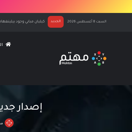
الجديد
الكشف عن كيليان مبابي نجماً لغلاف C 27
السبت 8 أغسطس 2026
ال
إصدار جديد لتطبيق arth
مه