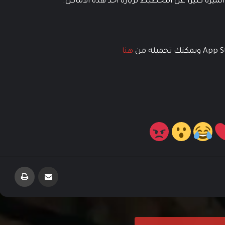
ة كثيراً عن التخطيط لزيارة أحد هذه الأماكن.
هنا
تعاون بين Paramount و Activision لإنتاج فيلم
مشاركة عبر البريد
طباعة
ضخم مستوحى من Call of Duty
لعبة Killing Floor 3 تحصل على استعراض
لمحتواها القادم في PAX West 2025