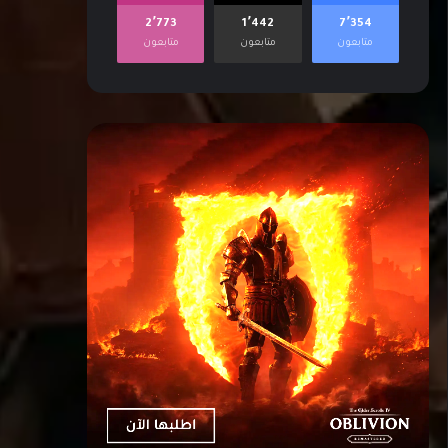
2٬773
1٬442
7٬354
متابعون
متابعون
متابعون