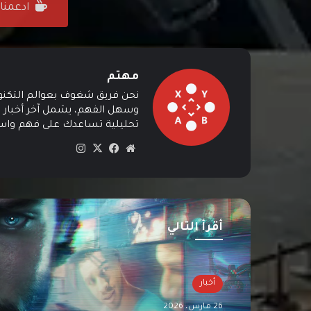
ادعمنا على ffee
مهتم
نحن فريق شغوف بعوالم التكنولوج
وسهل الفهم، يشمل آخر أخبار ال
تحليلية تساعدك على فهم واستي
موق
في
‫X
انس
ع
سب
تقرا
الوي
وك
م
ب
أقرأ التالي
أخبار
26 مارس، 2026