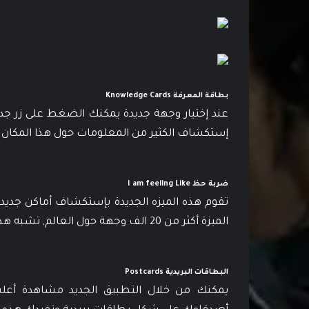
بطاقة المعرفة Knowledge Cards
إستكشاف الكثير من المعلومات حول هذا المكان
ضربة حظ I am feeling Like
تقوم هذه الميزه الجديدة بإستكشاف أماكن جديد
الميزة أكثر من 20 الف وجهة حول العالم, تشبه هذه الميزة لحد كبير لزر ضربة حظ في محرك البحث جوجل.
البطاقات البريدية Postcards
يمكنك من خلال التطبيق الجديد مشاهدة أغلب 