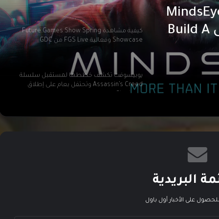
اء شراكة النشر للعبة MindsEye
وانتقال الحقوق بالكامل إلى Build A
كيفية مشاهدة Future Games Show Spring
Showcase وفعالية FGS Live من GDC
يوبيسوفت تكشف خططها لمستقبل سلسلة
Assassin’s Creed وتحتفل بعام على إطلاق
Shadows
عودة بطولة EA SPORTS FC في رمضان لمنطقة
الشرق الأوسط وشمال أفريقيا
تعاون بين Paramount و Activision لإنتاج فيلم
ضخم مستوحى من Call of Duty
مة البريدية
لحصول على الأخبار أول باول
لعبة Killing Floor 3 تحصل على استعراض