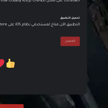
أصدقاءك على شكل بطاقات بريدية وتفيدك هذه الميز
تحميل التطبيق
التطبيق الآن متاح لمستخدمي نظام iOS على App Store ويمكنك تحميله من
المصدر