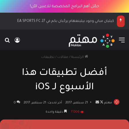
حمّل أهم البرامج المخصصة للاعبين الآن!
كيليان مبابي وجود بيلينغهام يرحّبان بكم في EA SPORTS FC 27
القائمة
بح
تسجيل ا
الرئيسية
/
مقالات
/
تطبيقات
أفضل تطبيقات هذا
الأسبوع لـ iOS
مهتم
تابع
أرسل
21 سبتمبر، 2017
آخر تحديث: 21 سبتمبر، 2017
0
على
بريدا
1٬006
دقيقة واحدة
X
إلكترونيا