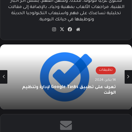
محتوى عربيًا موثوقًا، محدثًا، وسهل الفهم، يشمل آخر أخبار
التقنية، مراجعات الألعاب بمهنية وحياد، بالإضافة إلى مقالات
تحليلية تساعدك على فهم واستيعاب التكنولوجيا الحديثة
وتوظيفها في حياتك اليومية.
موق
في
‫X
انس
ع
سب
تقرا
الوي
وك
م
ب
تطبيقات
14 يناير، 2024
تعرف على تطبيق Google Tasks لإدارة وتنظيم
الوقت