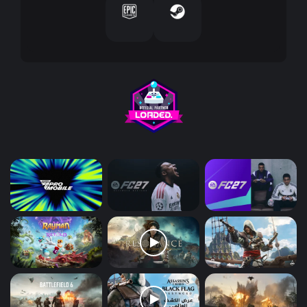
و
ن
ي