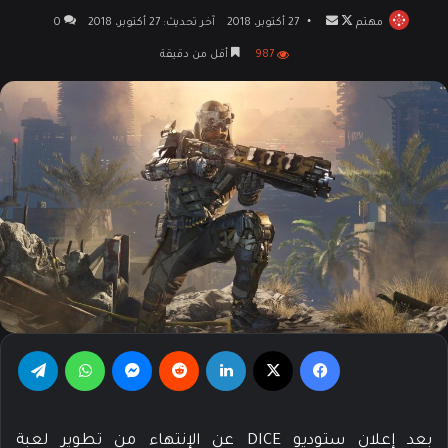
مهتم
تابع
أرسل
27 أكتوبر، 2018
آخر تحديث: 27 أكتوبر، 2018
0
على
بريدا
987
أقل من دقيقة
X
إلكترونيا
فيسبوك
‫X
لينكدإن
‏Reddit
ماسنجر
واتساب
تيلقرام
بعد إعلان ستوديو DICE عن الإنتهاء من تطوير لعبة