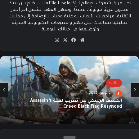
نحن فريق شغوف بعوالم التكنولوجيا والألعاب، نضع بين يديك
محتوى عربيًا موثوقًا، محدثًا، وسهل الفهم، يشمل آخر أخبار
التقنية، مراجعات الألعاب بمهنية وحياد، بالإضافة إلى مقالات
تحليلية تساعدك على فهم واستيعاب التكنولوجيا الحديثة
وتوظيفها في حياتك اليومية.
موق
في
‫X
انس
ع
سب
تقرا
الوي
وك
م
ب
العاب
24 يونيو، 2026
الكشف الرسمي عن تعريب لعبة Assassin’s
Creed Black Flag Resynced