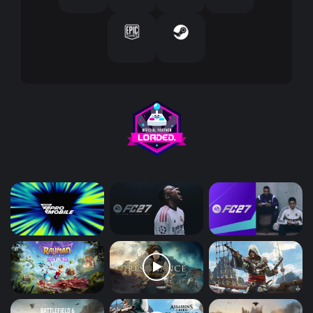
ر
و
ن
ي