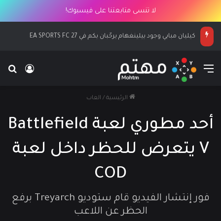
لا تنسى متابعتنا على فيسبوك!
كيليان مبابي وجود بيلينغهام يرحّبان بكم في EA SPORTS FC 27
القائمة
بح
تسجيل ا
الرئيسية
/
العاب
أحد مطوري لعبة Battlefield
V يتعرض للحظر داخل لعبة
COD
فور إنتشار الفيديو قام ستوديو Treyarch برفع
الحظر عن اللاعب