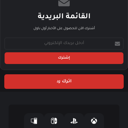
القائمة البريدية
أشترك الآن للحصول على الأخبار أول باول
أ
د
خ
ل
ب
ر
ي
اترك رد
د
ك
ا
ل
إ
ل
ك
ت