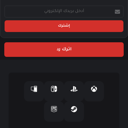
أ
د
خ
ل
ب
ر
ي
اترك رد
د
ك
ا
ل
إ
ل
ك
ت
ر
و
ن
ي