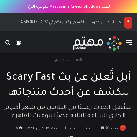
لعبة Assassin’s Creed Shadows متوفرة الآن!
كيليان مبابي وجود بيلينغهام يرحّبان بكم في EA SPORTS FC 27
القائمة
بح
تسجيل ا
الرئيسية
/
أخبار
أبل تُعلن عن بث Scary Fast
للكشف عن أحدث منتجاتها
سيُنقل الحدث رقميًا في الثلاثين من شهر أكتوبر
الجاري الساعة الثالثة عصرًا بتوقيت القاهرة
مهتم
تابع
أرسل
25 أكتوبر، 2023
آخر تحديث: 30 أكتوبر، 2023
0
على
بريدا