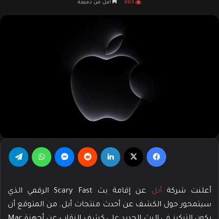
883
أقل من دقيقة
X
إلكترونيا
فيسبوك
‫X
لينكدإن
‏Reddit
ماسنجر
واتساب
تيلقرام
أعلنت شركة
أبل
عن إقامة بث Scary Fast الرقمي الذي
سيتمحور حول الكشف عن أحدث منتجات أبل. من المتوقع أن
يكون التركيز في البث الجديد على كشف النقاب عن أجهزة Mac