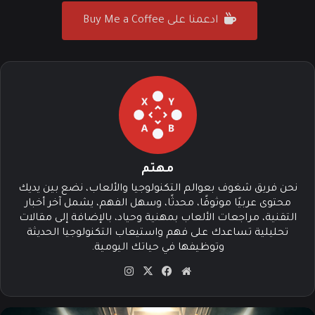
ادعمنا على Buy Me a Coffee
مهتم
نحن فريق شغوف بعوالم التكنولوجيا والألعاب، نضع بين يديك
محتوى عربيًا موثوقًا، محدثًا، وسهل الفهم، يشمل آخر أخبار
التقنية، مراجعات الألعاب بمهنية وحياد، بالإضافة إلى مقالات
تحليلية تساعدك على فهم واستيعاب التكنولوجيا الحديثة
وتوظيفها في حياتك اليومية.
موق
في
‫X
انس
ع
سب
تقرا
الوي
وك
م