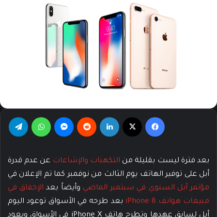
فيسبوك
‫X
لينكدإن
‏Reddit
ماسنجر
واتساب
تيلقرام
بعد فترة ليست بقليلة من
التكهنات والإشاعات
عن عدم قدرة
أبل على توفير الهاتف يوم الثالث من نوفمبر كما تم الإعلان في
مؤتمر أبل السنوي في سبتمبر الماضي
وأيضاً بعد
الإخفاق في
مبيعات هواتف iPhone 8
بعد طرحه في الأسواق توعود اليوم
أبل لسابق عهدها وتطرح هاتف iPhone X في الأسواق ويعود