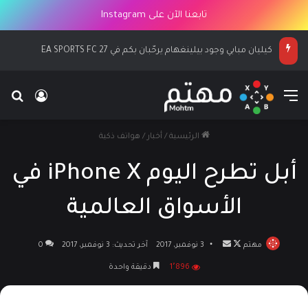
تابعنا الآن على Instagram
كيليان مبابي وجود بيلينغهام يرحّبان بكم في EA SPORTS FC 27
القائمة
بح
تسجيل ا
الرئيسية
/
أخبار
/
هواتف ذكية
أبل تطرح اليوم iPhone X في
الأسواق العالمية
مهتم
تابع
أرسل
3 نوفمبر، 2017
آخر تحديث: 3 نوفمبر، 2017
0
على
بريدا
1٬896
دقيقة واحدة
X
إلكترونيا