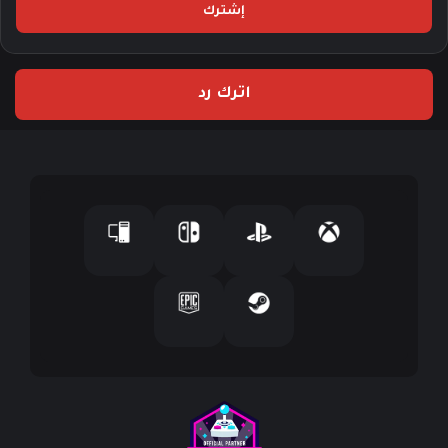
ل
ب
ر
ي
اترك رد
د
ك
ا
ل
إ
ل
ك
ت
ر
و
ن
ي