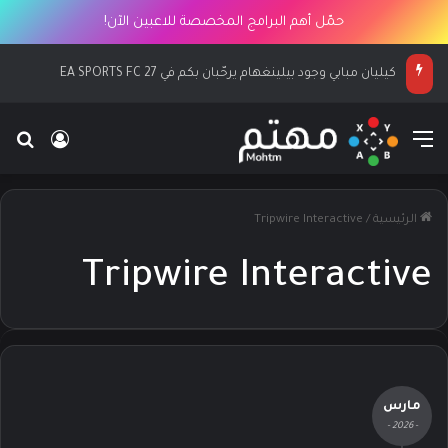
حمّل أهم البرامج المخصصة للاعبين الآن!
كيليان مبابي وجود بيلينغهام يرحّبان بكم في EA SPORTS FC 27
القائمة
بح
تسجيل ا
الرئيسية
/
Tripwire Interactive
Tripwire Interactive
مارس
- 2026 -