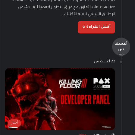
أعلنت Tripwire Presents، شركة النشر التابعة لشركة Tripwire
Interactive، بالتعاون مع فريق التطوير Arctic Hazard، عن
الإطلاق الرسمي للعبة التكتيك…
أكمل القراءة »
أغسط
س
- 2025 -
22 أغسطس
أخبار