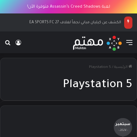
لعبة Assassin’s Creed Shadows متوفرة الآن!
الكشف عن كيليان مبابي نجماً لغلاف EA SPORTS FC 27
القائمة
بح
تسجيل ا
الرئيسية
/
Playstation 5
Playstation 5
سبتمبر
- 2024 -