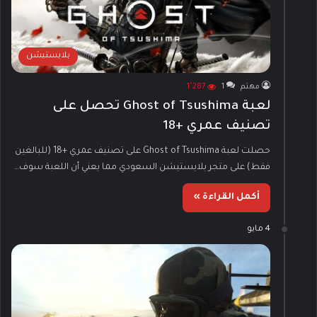
بلايستيشن
مهتم
1
1٬287
لعبة Ghost of Tsushima تحصل على
تصنيف عمري +18
حصلت لعبة Ghost of Tsushima على تصنيف عمري +18 (للبالغين
فقط) على متجر بلايستيشن السعودي مما يعني أن اللعبة سوف…
أكمل القراءة »
4 مايو