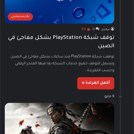
بلايستيشن
مهتم
0
911
توقف شبكة PlayStation بشكل مفاجئ في
الصين
توقفت شبكة PlayStation منذ ساعات بشكل مفاجئ في الصين
ويشمل التوقف جميع خدمات الشبكة بما فيها المتجر الرقمي
وحسب التغريدة…
أكمل القراءة »
9 مايو