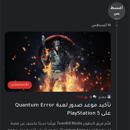
أغسط
س
- 2023 -
18 أغسطس
بلايستيشن
مهتم
0
1٬135
تأكيد موعد صدور لعبة Quantum Error
على PlayStation 5
قدّم فريق التطوير TeamKill Media عرضًا جديدًا يكشف عن قصة