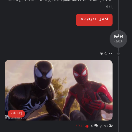
لعبتهم القادمة Quantum Error. تتمحور أحداث اللعبة حول مهمة
إنقاذ…
أكمل القراءة »
يوليو
- 2023 -
22 يوليو
إعلانات
مهتم
0
5٬349