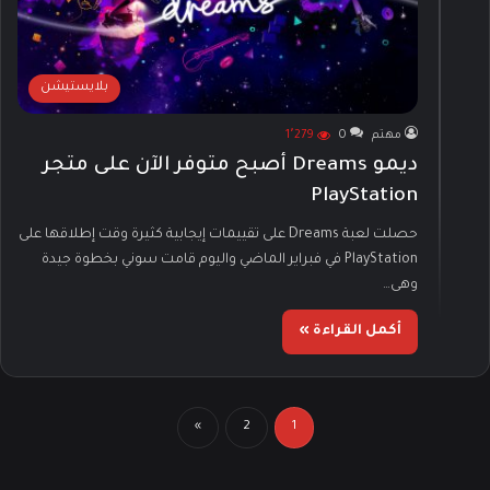
بلايستيشن
مهتم
0
1٬279
ديمو Dreams أصبح متوفر الآن على متجر
PlayStation
حصلت لعبة Dreams على تقييمات إيجابية كثيرة وقت إطلاقها على
PlayStation في فبراير الماضي واليوم قامت سوني بخطوة جيدة
وهى…
أكمل القراءة »
»
2
1