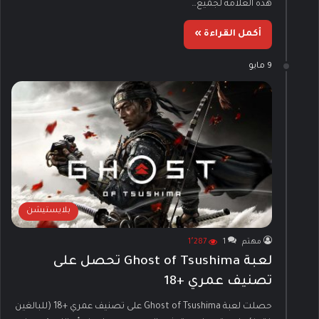
هذه العلامة لجميع…
أكمل القراءة »
9 مايو
بلايستيشن
مهتم
1
1٬287
لعبة Ghost of Tsushima تحصل على
تصنيف عمري +18
حصلت لعبة Ghost of Tsushima على تصنيف عمري +18 (للبالغين