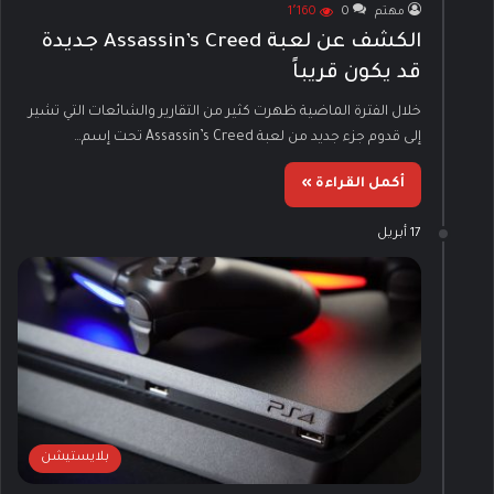
مهتم
0
1٬160
الكشف عن لعبة Assassin’s Creed جديدة
قد يكون قريباً
خلال الفترة الماضية ظهرت كثير من التقارير والشائعات التي تشير
إلى قدوم جزء جديد من لعبة Assassin’s Creed تحت إسم…
أكمل القراءة »
17 أبريل
بلايستيشن