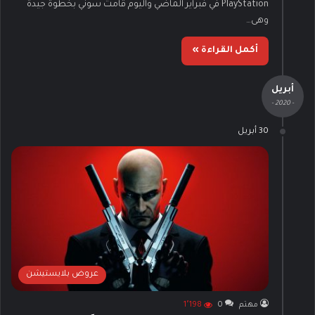
PlayStation في فبراير الماضي واليوم قامت سوني بخطوة جيدة
وهى…
أكمل القراءة »
أبريل
- 2020 -
30 أبريل
عروض بلايستيشن
مهتم
0
1٬198