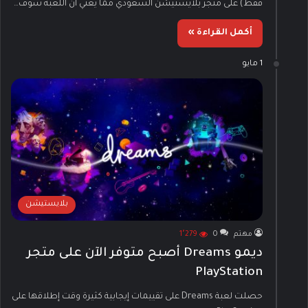
فقط) على متجر بلايستيشن السعودي مما يعني أن اللعبة سوف…
أكمل القراءة »
1 مايو
بلايستيشن
مهتم
0
1٬279
ديمو Dreams أصبح متوفر الآن على متجر
PlayStation
حصلت لعبة Dreams على تقييمات إيجابية كثيرة وقت إطلاقها على