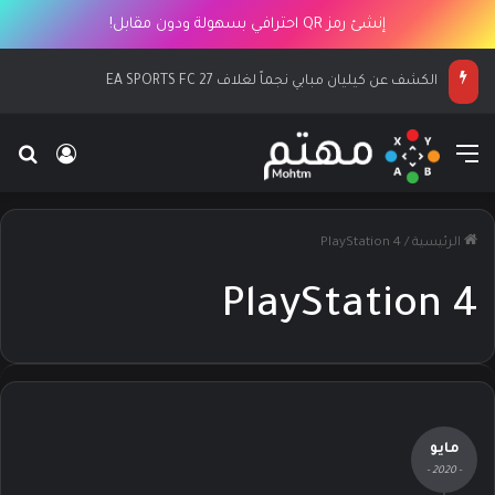
إنشئ رمز QR احترافي بسهولة ودون مقابل!
الكشف عن كيليان مبابي نجماً لغلاف EA SPORTS FC 27
القائمة
بح
تسجيل ا
الرئيسية
/
PlayStation 4
PlayStation 4
مايو
- 2020 -