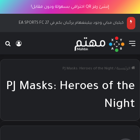
إنشئ رمز QR احترافي بسهولة ودون مقابل!
كيليان مبابي وجود بيلينغهام يرحّبان بكم في EA SPORTS FC 27
القائمة
بح
تسجيل ا
الرئيسية
/
PJ Masks: Heroes of the Night
PJ Masks: Heroes of the
Night