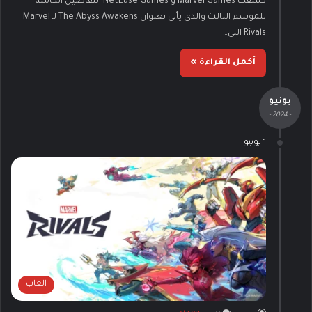
كشفت Marvel Games و NetEase Games التفاصيل الكاملة
للموسم الثالث والذي يأتي بعنوان The Abyss Awakens لـ Marvel
Rivals التي…
أكمل القراءة »
يونيو
- 2024 -
1 يونيو
العاب