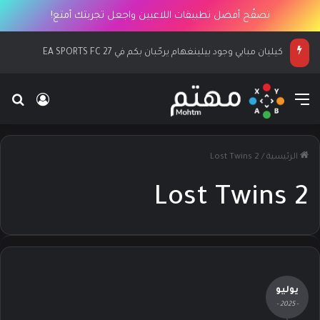
تصفّح أفضل تطبيقات اللاعبين واجعل تجربتك أمتع!
كيليان مبابي وجود بيلينغهام يرحّبان بكم في EA SPORTS FC 27
القائمة
بح
تسجيل ا
الرئيسية
/
Lost Twins 2
Lost Twins 2
يوليو
- 2025 -