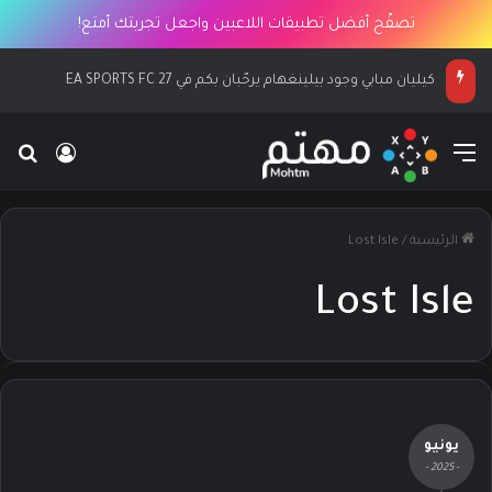
تصفّح أفضل تطبيقات اللاعبين واجعل تجربتك أمتع!
كيليان مبابي وجود بيلينغهام يرحّبان بكم في EA SPORTS FC 27
القائمة
بح
تسجيل ا
الرئيسية
/
Lost Isle
Lost Isle
يونيو
- 2025 -