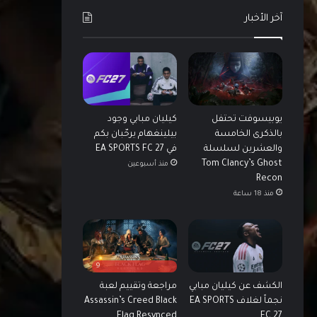
آخر الأخبار
يوبيسوفت تحتفل
كيليان مبابي وجود
بالذكرى الخامسة
بيلينغهام يرحّبان بكم
والعشرين لسلسلة
في EA SPORTS FC 27
Tom Clancy’s Ghost
منذ أسبوعين
Recon
منذ 18 ساعة
9
الكشف عن كيليان مبابي
مراجعة وتقييم لعبة
نجماً لغلاف EA SPORTS
Assassin’s Creed Black
Flag Resynced
FC 27