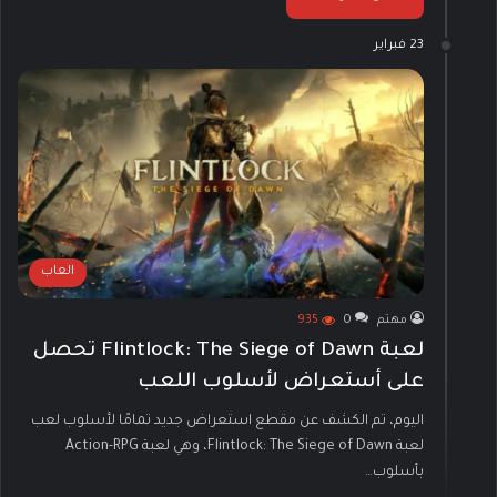
23 فبراير
العاب
مهتم
0
935
لعبة Flintlock: The Siege of Dawn تحصل
على أستعراض لأسلوب اللعب
اليوم، تم الكشف عن مقطع استعراض جديد تمامًا لأسلوب لعب
لعبة Flintlock: The Siege of Dawn، وهي لعبة Action-RPG
بأسلوب…