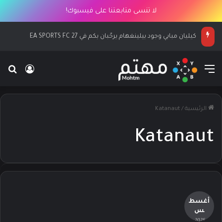
لا تنسى متابعتنا على فيسبوك!
كيليان مبابي وجود بيلينغهام يرحّبان بكم في EA SPORTS FC 27
القائمة
بح
تسجيل ا
الرئيسية
/
Katanaut
Katanaut
أغسط
س
- 2025 -