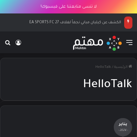
لا تنسى متابعتنا على فيسبوك!
الكشف عن كيليان مبابي نجماً لغلاف EA SPORTS FC 27
القائمة
بح
تسجيل ا
الرئيسية
/
HelloTalk
HelloTalk
يناير
- 2024 -