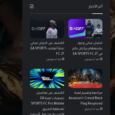
آخر الأخبار
كيليان مبابي وجود
الكشف عن كيليان مبابي
بيلينغهام يرحّبان بكم
نجماً لغلاف EA SPORTS
في EA SPORTS FC 27
FC 27
منذ أسبوعين
منذ أسبوعين
9
مراجعة وتقييم لعبة
الكشف عن تفاصيل
Assassin’s Creed Black
تصفيات لعبة EA
SPORTS FC Pro Mobile
Flag Resynced
لمنطقة الشرق
منذ 4 أسابيع
الأوسط وشمال أفريقيا