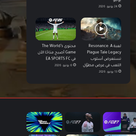
يونيو
24 يونيو، 2026
لعبة Resonance: A
محتوى The World’s
Plague Tale Legacy
Game أصبح متاحًا الآن
تستعرض أسلوب
في EA SPORTS FC
اللعب في عرض مطوّل
6 يونيو، 2026
13 يونيو، 2026