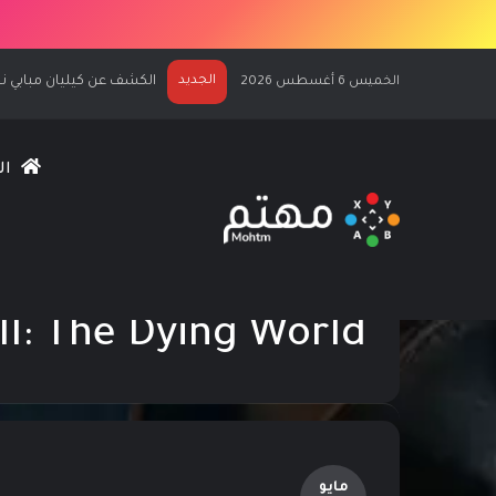
الجديد
الكشف عن كيليان مبابي نجماً لغلاف 7
الخميس 6 أغسطس 2026
ال
الرئيسية
/
GreedFall II: The Dying World
II: The Dying World
مايو