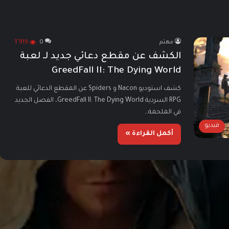
مهتم
0
1٬919
الكشف عن مقطع دعائي جديد لـ لعبة
GreedFall II: The Dying World
كشف استوديو Nacon و Spiders عن المقطع الدعائي للعبة
RPG السردية GreedFall II: The Dying World، الفصل الجديد
في الملحمة…
فيديو
أكمل القراءة »