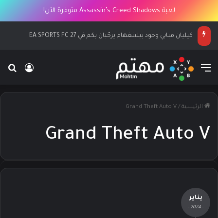
لعبة Assassin’s Creed Shadows متوفرة الآن!
كيليان مبابي وجود بيلينغهام يرحّبان بكم في EA SPORTS FC 27
القائمة
بح
تسجيل ا
الرئيسية
/
Grand Theft Auto V
Grand Theft Auto V
يناير
- 2024 -