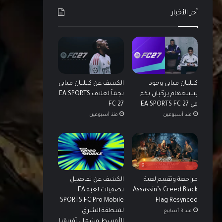
آخر الأخبار
كيليان مبابي وجود
الكشف عن كيليان مبابي
بيلينغهام يرحّبان بكم
نجماً لغلاف EA SPORTS
في EA SPORTS FC 27
FC 27
منذ أسبوعين
منذ أسبوعين
9
مراجعة وتقييم لعبة
الكشف عن تفاصيل
Assassin’s Creed Black
تصفيات لعبة EA
SPORTS FC Pro Mobile
Flag Resynced
لمنطقة الشرق
منذ 3 أسابيع
الأوسط وشمال أفريقيا