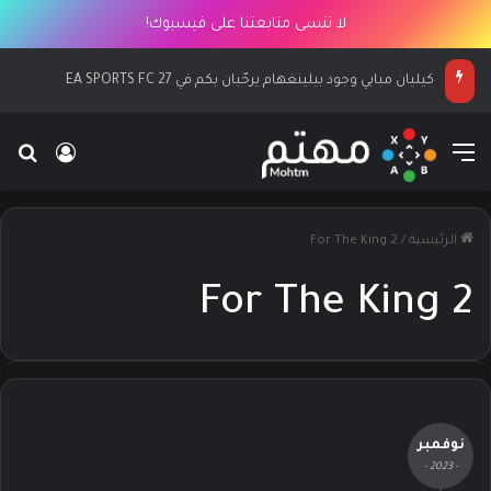
لا تنسى متابعتنا على فيسبوك!
كيليان مبابي وجود بيلينغهام يرحّبان بكم في EA SPORTS FC 27
القائمة
بح
تسجيل ا
الرئيسية
/
For The King 2
For The King 2
نوفمبر
- 2023 -