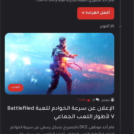
قام أحد مطوري اللعبة بتجربة لعبة Call of Duty…
أكمل القراءة »
25 أكتوبر
العاب
مهتم
0
1٬348
الإعلان عن سرعة الخوادم للعبة Battlefiled
V لأطوار اللعب الجماعي
قام أحد موظفى DICE بالتصريح بشكل رسمي عن سرعة الخوادم