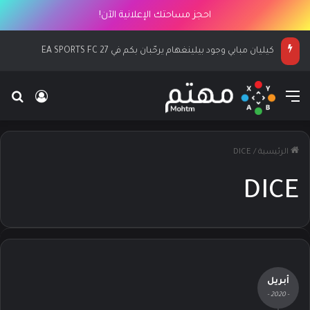
احجز مساحتك الإعلانية الآن!
كيليان مبابي وجود بيلينغهام يرحّبان بكم في EA SPORTS FC 27
القائمة
بح
تسجيل ا
الرئيسية
/
DICE
DICE
أبريل
- 2020 -