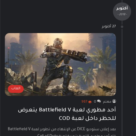
أكتوبر
- 2018 -
27 أكتوبر
العاب
مهتم
0
987
أحد مطوري لعبة Battlefield V يتعرض
للحظر داخل لعبة COD
بعد إعلان ستوديو DICE عن الإنتهاء من تطوير لعبة Battlefield V