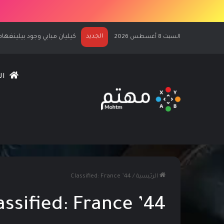
الجديد
كيليان مبابي وجود بيلينغهام يرحّبان ب
السبت 8 أغسطس 2026
ال
الرئيسية
/
Classified: France ’44
assified: France ’44