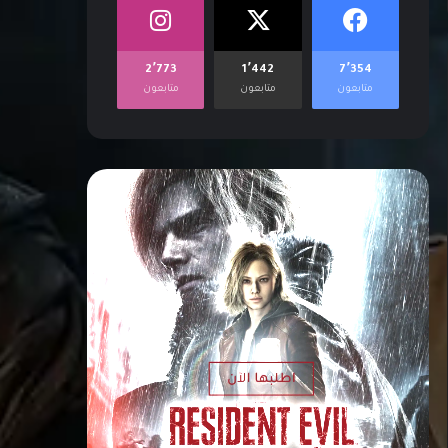
2٬773
1٬442
7٬354
متابعون
متابعون
متابعون