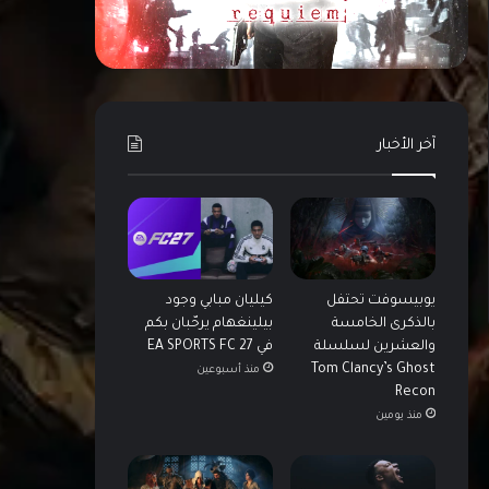
آخر الأخبار
يوبيسوفت تحتفل
كيليان مبابي وجود
بالذكرى الخامسة
بيلينغهام يرحّبان بكم
والعشرين لسلسلة
في EA SPORTS FC 27
Tom Clancy’s Ghost
منذ أسبوعين
Recon
منذ يومين