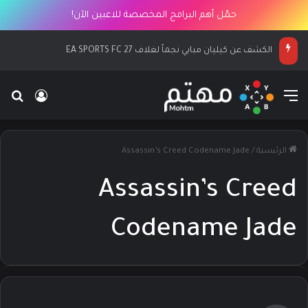
حمّل أهم البرامج المخصصة للاعبين الآن!
الكشف عن كيليان مبابي نجماً لغلاف EA SPORTS FC 27
القائمة
بح
تسجيل ا
الرئيسية
/
Assassin’s Creed Codename Jade
Assassin’s Creed
Codename Jade