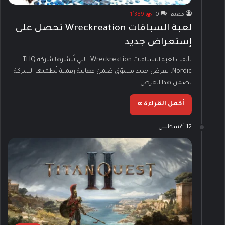
مهتم
0
1٬389
لعبة السباقات Wreckreation تحصل على
إستعراض جديد
تألقت لعبة السباقات Wreckreation، التي تُنشرها شركة THQ
Nordic، بعرض جديد مشوّق ضمن فعالية رقمية نُظمتها الشركة.
تضمن هذا العرض…
أكمل القراءة »
12 أغسطس