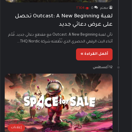
مهتم
0
1٬304
لعبة Outcast: A New Beginning تحصل
على عرض دعائي جديد
تأتي لعبة Outcast: A New Beginning مع مقطع دعائي جديد، قُدّم
أثناء البث الرقمي الحصري الذي نُظّمته شركة THQ Nordic.…
أكمل القراءة »
12 أغسطس
إعلانات