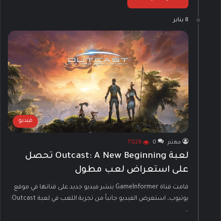
8 يناير
فيديو
مهتم
0
1٬029
لعبة Outcast: A New Beginning تحصل
على استعراض لعب مطول
قامت قناة GameInformer بنشر فيديو جديد على قناتها في موقع
يوتيوب، استعرض الفيديو جانباً من تجربة اللعب في لعبة Outcast:
…