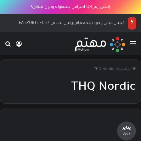
إنشئ رمز QR احترافي بسهولة ودون مقابل!
كيليان مبابي وجود بيلينغهام يرحّبان بكم في EA SPORTS FC 27
القائمة
بح
تسجيل ا
الرئيسية
/
THQ Nordic
THQ Nordic
يناير
- 2024 -