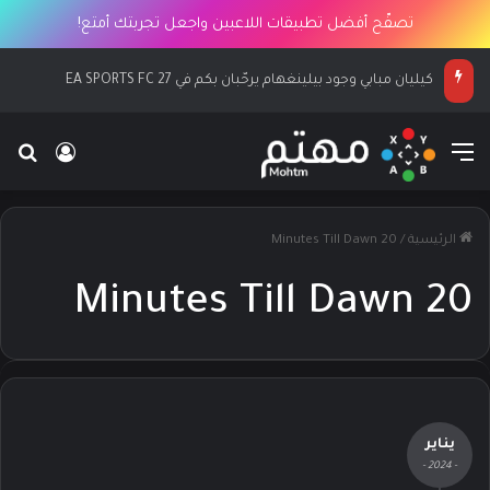
تصفّح أفضل تطبيقات اللاعبين واجعل تجربتك أمتع!
كيليان مبابي وجود بيلينغهام يرحّبان بكم في EA SPORTS FC 27
القائمة
بح
تسجيل ا
الرئيسية
/
20 Minutes Till Dawn
20 Minutes Till Dawn
يناير
- 2024 -