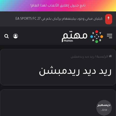
تابع جدول إطلاق الألعاب لهذا العام!
كيليان مبابي وجود بيلينغهام يرحّبان بكم في EA SPORTS FC 27
القائمة
بح
تسجيل ا
الرئيسية
/
ريد ديد ريدمبشن
ريد ديد ريدمبشن
ديسمبر
- 2018 -