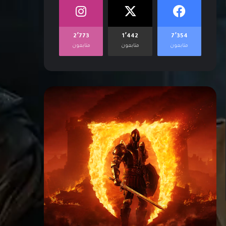
2٬773
1٬442
7٬354
متابعون
متابعون
متابعون