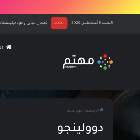
الجديد
كيليان مبابي وجود بيلينغهام يرحّبان ب
السبت 8 أغسطس 2026
ال
الرئيسية
/
دوولينجو
دوولينجو