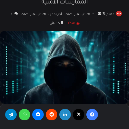
الممارسات الأمنية
مهتم
تابع
أرسل
26 ديسمبر، 2023
آخر تحديث: 26 ديسمبر، 2023
0
على
بريدا
1٬576
5 دقائق
X
إلكترونيا
فيسبوك
‫X
لينكدإن
‏Reddit
ماسنجر
واتساب
تيلقرام