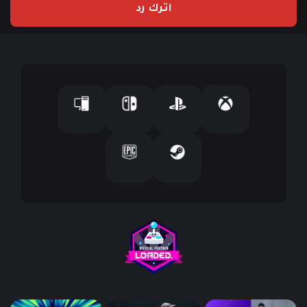
اترك رد
د
ك
ا
ل
إ
ل
ك
ت
ر
و
ن
ي