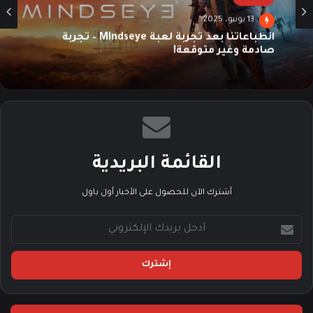
13 يونيو، 2025
انطباعاتنا بعد تجربة لعبة Mindseye – تجربة
صادمة وغير متوقعة!
القائمة البريدية
أشترك الآن للحصول على الأخبار أول باول
أ
د
خ
ل
ب
ر
ي