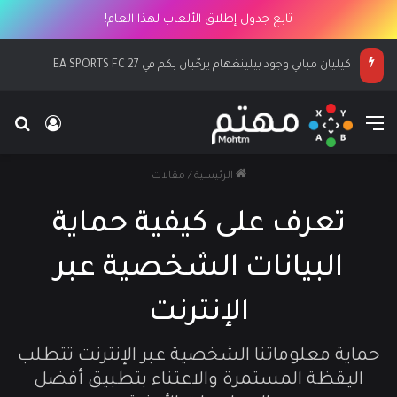
تابع جدول إطلاق الألعاب لهذا العام!
كيليان مبابي وجود بيلينغهام يرحّبان بكم في EA SPORTS FC 27
القائمة
بح
تسجيل ا
الرئيسية
/
مقالات
تعرف على كيفية حماية
البيانات الشخصية عبر
الإنترنت
حماية معلوماتنا الشخصية عبر الإنترنت تتطلب
اليقظة المستمرة والاعتناء بتطبيق أفضل