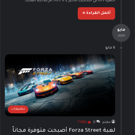
أجهزة iOS في التحديث الأخير iOS 17.2، لم يلاحظ العديد…
أكمل القراءة »
مايو
- 2020 -
6 مايو
تطبيقات
مهتم
0
1٬080
لعبة Forza Street أصبحت متوفرة مجاناً