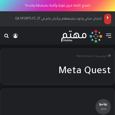
اصنع كلمة مرور قوية وآمنة بضغطة واحدة!
كيليان مبابي وجود بيلينغهام يرحّبان بكم في EA SPORTS FC 27
القائمة
بح
تسجيل ا
الرئيسية
/
Meta Quest
Meta Quest
يونيو
- 2025 -