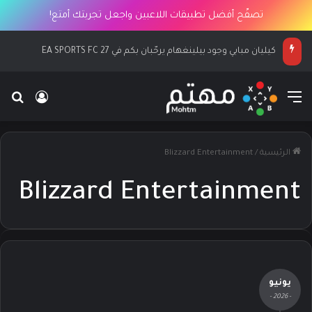
تصفّح أفضل تطبيقات اللاعبين واجعل تجربتك أمتع!
كيليان مبابي وجود بيلينغهام يرحّبان بكم في EA SPORTS FC 27
القائمة
بح
تسجيل ا
الرئيسية
/
Blizzard Entertainment
Blizzard Entertainment
يونيو
- 2026 -