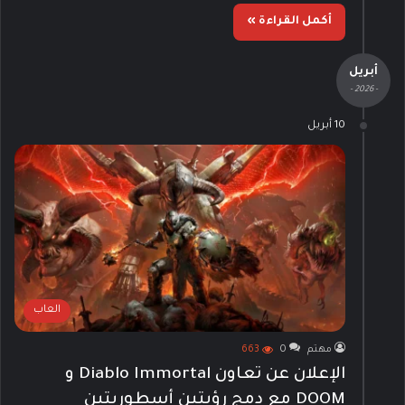
أكمل القراءة »
أبريل
- 2026 -
10 أبريل
العاب
مهتم
0
663
الإعلان عن تعاون Diablo Immortal و
DOOM مع دمج رؤيتين أسطوريتين