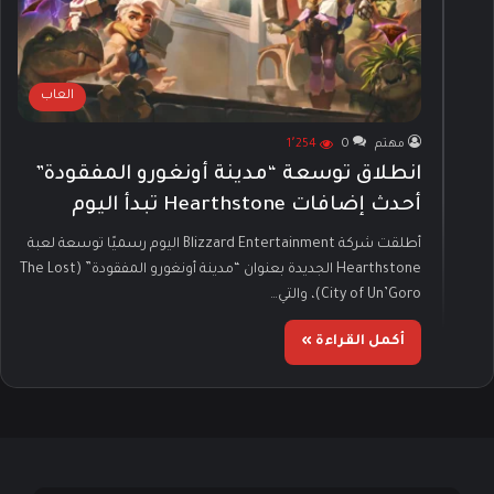
العاب
مهتم
0
1٬254
انطلاق توسعة “مدينة أونغورو المفقودة”
أحدث إضافات Hearthstone تبدأ اليوم
أطلقت شركة Blizzard Entertainment اليوم رسميًا توسعة لعبة
Hearthstone الجديدة بعنوان “مدينة أونغورو المفقودة” (The Lost
City of Un’Goro)، والتي…
أكمل القراءة »